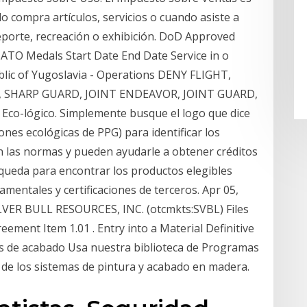
o compra artículos, servicios o cuando asiste a
eporte, recreación o exhibición. DoD Approved
TO Medals Start Date End Date Service in o
blic of Yugoslavia - Operations DENY FLIGHT,
 SHARP GUARD, JOINT ENDEAVOR, JOINT GUARD,
8 Eco-lógico. Simplemente busque el logo que dice
ones ecológicas de PPG) para identificar los
 las normas y pueden ayudarle a obtener créditos
ueda para encontrar los productos elegibles
entales y certificaciones de terceros. Apr 05,
ILVER BULL RESOURCES, INC. (otcmkts:SVBL) Files
reement Item 1.01 . Entry into a Material Definitive
as de acabado Usa nuestra biblioteca de Programas
 de los sistemas de pintura y acabado en madera.