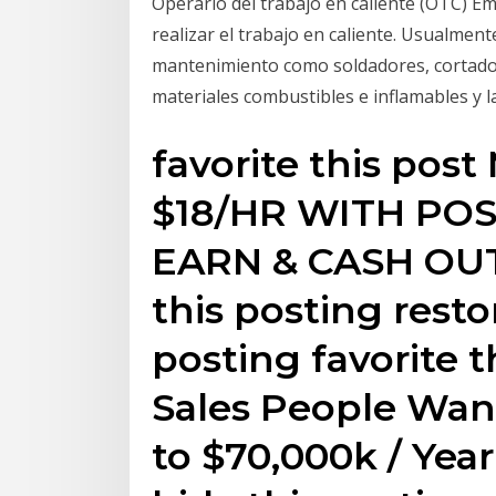
Operario del trabajo en caliente (OTC) E
realizar el trabajo en caliente. Usualmen
mantenimiento como soldadores, cortadores
materiales combustibles e inflamables y l
favorite this pos
$18/HR WITH POS
EARN & CASH OUT
this posting resto
posting favorite t
Sales People Wan
to $70,000k / Yea