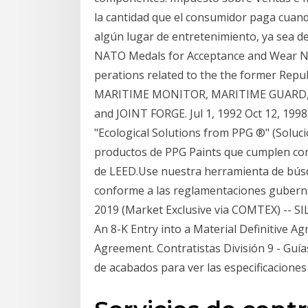
la cantidad que el consumidor paga cuand
algún lugar de entretenimiento, ya sea d
NATO Medals for Acceptance and Wear NA
perations related to the the former Repu
MARITIME MONITOR, MARITIME GUARD,
and JOINT FORGE. Jul 1, 1992 Oct 12, 199
"Ecological Solutions from PPG ®" (Soluci
productos de PPG Paints que cumplen con
de LEED.Use nuestra herramienta de búsq
conforme a las reglamentaciones gubernam
2019 (Market Exclusive via COMTEX) -- S
An 8-K Entry into a Material Definitive Ag
Agreement. Contratistas División 9 - Guí
de acabados para ver las especificaciones