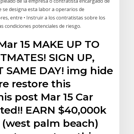
mpleado de la empresa o contratista encargado de
te se designa esta labor a operarios de
, entre • Instruir a los contratistas sobre los
as condiciones potenciales de riesgo.
t Mar 15 MAKE UP TO
TMATES! SIGN UP,
 SAME DAY! img hide
re restore this
his post Mar 15 Car
ted!! EARN $40,000k
r (west palm beach)