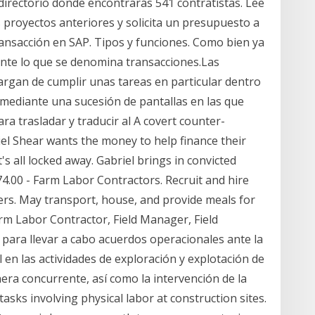
 directorio donde encontrarás 541 contratistas. Lee
us proyectos anteriores y solicita un presupuesto a
ransacción en SAP. Tipos y funciones. Como bien ya
ante lo que se denomina transacciones.Las
rgan de cumplir unas tareas en particular dentro
 mediante una sucesión de pantallas en las que
ra trasladar y traducir al A covert counter-
briel Shear wants the money to help finance their
's all locked away. Gabriel brings in convicted
4.00 - Farm Labor Contractors. Recruit and hire
ers. May transport, house, and provide meals for
arm Labor Contractor, Field Manager, Field
 para llevar a cabo acuerdos operacionales ante la
l en las actividades de exploración y explotación de
ra concurrente, así como la intervención de la
asks involving physical labor at construction sites.