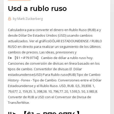
Usd a rublo ruso
by
Mark Zuckerberg
Calculadora para convertir el dinero en Rublo Ruso (RUB) a y
desde Dólar De Estados Unidos (USD) usando cambios
actualizados. Ver el gráficoDÓLAR ESTADOUNIDENSE / RUBLO
RUSO en directo para realizar un seguimiento de los últimos
cambios de precios. Las ideas, previsiones y
ll➤ 【$1 = ₽79.9774】 Cambio de dólar a rublo ruso hoy.
Canciones de conversión de divisas en línea basado en los
tipos de cambio. Convertidor de divisas El Dólar
estadounidense(USD) Para Rublo ruso(RUB) Tipo de Cambio
History - Forex - Tipo de Cambio. Conversiones entre el Dólar
Estadounidense y el Rublo Ruso. USD, RUB. 0,5, 39,838. 1,
79,677. 2, 159,35. 5, 398,38. 10, 796,77. 20, 1.593,5. 50, 3.983,8.
Convertir de RUB a USD con el Conversor de Divisa de
TransferWise.