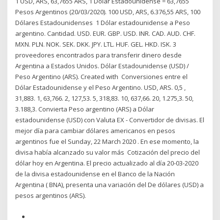
1 USD, ARS, 63,7655 ARS, 1 Dólar Estadounidense = 63,7655
Pesos Argentinos (20/03/2020). 100 USD, ARS, 6.376,55 ARS, 100
Dólares Estadounidenses 1 Dólar estadounidense a Peso
argentino. Cantidad. USD. EUR. GBP. USD. INR. CAD. AUD. CHF.
MXN. PLN. NOK. SEK. DKK. JPY. LTL. HUF. GEL. HKD. ISK. 3
proveedores encontrados para transferir dinero desde
Argentina a Estados Unidos. Dólar Estadounidense (USD) /
Peso Argentino (ARS). Created with Conversiones entre el
Dólar Estadounidense y el Peso Argentino. USD, ARS. 0,5 ,
31,883. 1, 63,766. 2, 127,53. 5, 318,83. 10, 637,66. 20, 1.275,3. 50,
3.188,3. Convierta Peso argentino (ARS) a Dólar
estadounidense (USD) con Valuta EX - Convertidor de divisas. El
mejor día para cambiar dólares americanos en pesos
argentinos fue el Sunday, 22 March 2020 . En ese momento, la
divisa había alcanzado su valor más Cotización del precio del
dólar hoy en Argentina. El precio actualizado al día 20-03-2020
de la divisa estadounidense en el Banco de la Nación
Argentina ( BNA), presenta una variación del De dólares (USD) a
pesos argentinos (ARS).