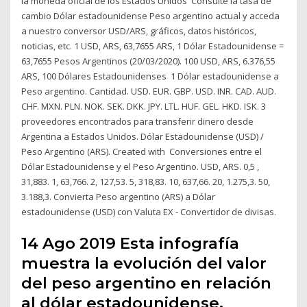
la moneda oficial de los Estados Unidos Consulte la tasa de
cambio Dólar estadounidense Peso argentino actual y acceda
a nuestro conversor USD/ARS, gráficos, datos históricos,
noticias, etc. 1 USD, ARS, 63,7655 ARS, 1 Dólar Estadounidense =
63,7655 Pesos Argentinos (20/03/2020). 100 USD, ARS, 6.376,55
ARS, 100 Dólares Estadounidenses 1 Dólar estadounidense a
Peso argentino. Cantidad. USD. EUR. GBP. USD. INR. CAD. AUD.
CHF. MXN. PLN. NOK. SEK. DKK. JPY. LTL. HUF. GEL. HKD. ISK. 3
proveedores encontrados para transferir dinero desde
Argentina a Estados Unidos. Dólar Estadounidense (USD) /
Peso Argentino (ARS). Created with Conversiones entre el
Dólar Estadounidense y el Peso Argentino. USD, ARS. 0,5 ,
31,883. 1, 63,766. 2, 127,53. 5, 318,83. 10, 637,66. 20, 1.275,3. 50,
3.188,3. Convierta Peso argentino (ARS) a Dólar
estadounidense (USD) con Valuta EX - Convertidor de divisas.
14 Ago 2019 Esta infografía
muestra la evolución del valor
del peso argentino en relación
al dólar estadounidense.