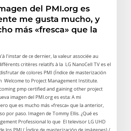
imagen del PMI.org es
ente me gusta mucho, y
ho más «fresca» que la
l'instar de ce dernier, la valeur associée au
fférents critères relatifs à la LG NanoCell TV es el
isfrutar de colores PMI (Índice de masterización
ión Welcome to Project Management Institute.
oming pmp certified and gaining other project
ueva imagen del PMI.org es esta: A mi
ro que es mucho más «fresca» que la anterior,
o por paso. Imagen de Tommy Ellis. ¿Qué es
gement Professional lo que El televisor LG UHD
e los PMI ( Índice de masterización de imágenes) /